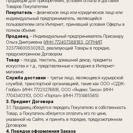
Продавцом для приобретения, условия оплаты и доставки
Товаров Покупателям.
Покупатель
– физическое лицо или юридическое лицо или
индивидуальный предприниматель, являющейся
пользователем сети Интернет, принявший условия Оферты в
полном объеме.
Продавец
– Индивидуальный предприниматель Присакару
Ольга Дмитриевна (
ИНН 772407388183, ОГРНИП
323774600530282), реализующий Товары в порядке,
предусмотренном Договором.
Товар
– посуда, текстиль, домашний декор, предметы
искусства и т.д., представленные к продаже в Интернет-
магазине.
Служба доставки
– третье лицо, являющееся курьерской
службой, транспортной организацией, такие как ООО «СДЭК-
Глобал» (ИНН 7722327689), ООО «Яндекс.Такси» (ИНН
7704340310), ООО «Портал» (ИНН 7731465565).
3. Предмет Договора
3.1. Продавец обязуется передать Покупателю в собственность
Товар, а Покупатель обязуется оплатить его по цене,
указанной на Сайте, и принять в порядке, предусмотренном
Договором.
4. Порядок оформления Заказа