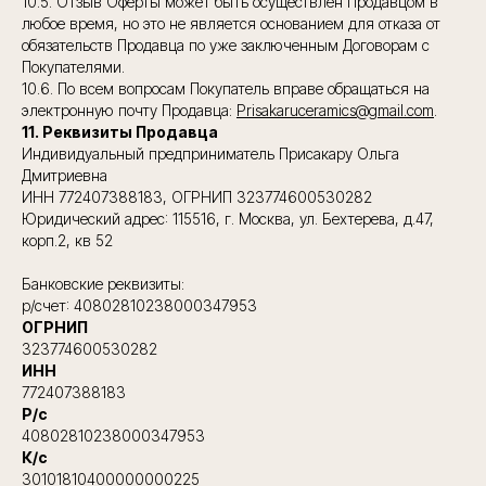
10.5. Отзыв Оферты может быть осуществлен Продавцом в
любое время, но это не является основанием для отказа от
обязательств Продавца по уже заключенным Договорам с
Покупателями.
10.6. По всем вопросам Покупатель вправе обращаться на
электронную почту Продавца:
Prisakaruceramics@gmail.com
.
11. Реквизиты Продавца
Индивидуальный предприниматель Присакару Ольга
Дмитриевна
ИНН 772407388183, ОГРНИП 323774600530282
Юридический адрес: 115516, г. Москва, ул. Бехтерева, д.47,
корп.2, кв 52
Банковские реквизиты:
р/счет: 40802810238000347953
ОГРНИП
323774600530282
ИНН
772407388183
Р/с
40802810238000347953
К/с
30101810400000000225