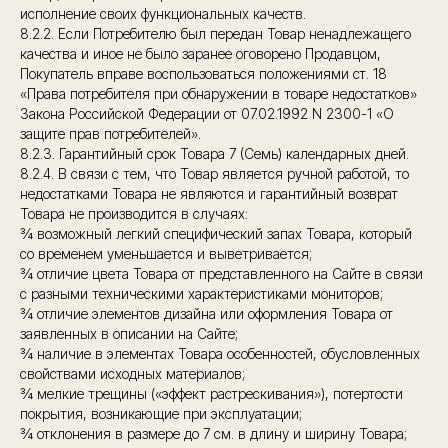
исполнение своих функциональных качеств.
8.2.2. Если Потребителю был передан Товар ненадлежащего
качества и иное не было заранее оговорено Продавцом,
Покупатель вправе воспользоваться положениями ст. 18
«Права потребителя при обнаружении в товаре недостатков»
Закона Российской Федерации от 07.02.1992 N 2300-1 «О
защите прав потребителей».
8.2.3. Гарантийный срок Товара 7 (Семь) календарных дней.
8.2.4. В связи с тем, что Товар является ручной работой, то
недостатками Товара не являются и гарантийный возврат
Товара не производится в случаях:
¾ возможный легкий специфический запах Товара, который
Возврат
Публичная оферта
со временем уменьшается и выветривается;
Политика конфиденциальности
¾ отличие цвета Товара от представленного на Сайте в связи
Пользовательское соглашение
с разными техническими характеристиками мониторов;
Индивидуальный предприниматель Присакару Ольга Дмитриевна
ИНН 772407388183, ОГРНИП 323774600530282
¾ отличие элементов дизайна или оформления Товара от
Электронная почта:
Prisakaruceramics@gmail.com
заявленных в описании на Сайте;
¾ наличие в элементах Товара особенностей, обусловленных
свойствами исходных материалов;
¾ мелкие трещины («эффект растрескивания»), потертости
покрытия, возникающие при эксплуатации;
¾ отклонения в размере до 7 см. в длину и ширину Товара;